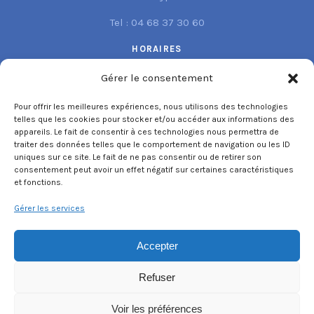
Tel : 04 68 37 30 60
HORAIRES
Nos bureaux sont ouverts
Gérer le consentement
du lundi au vendredi
de 8h à 12h et de 13h30 à 17h30
Pour offrir les meilleures expériences, nous utilisons des technologies
sauf le vendredi de 13h30 à 16h30
telles que les cookies pour stocker et/ou accéder aux informations des
appareils. Le fait de consentir à ces technologies nous permettra de
NOUS SUIVRE
traiter des données telles que le comportement de navigation ou les ID
uniques sur ce site. Le fait de ne pas consentir ou de retirer son
consentement peut avoir un effet négatif sur certaines caractéristiques
et fonctions.
Gérer les services
Accepter
Refuser
©
2026 Communauté de Communes Sud Roussillon
maintenance par
Agence Tempo
Voir les préférences