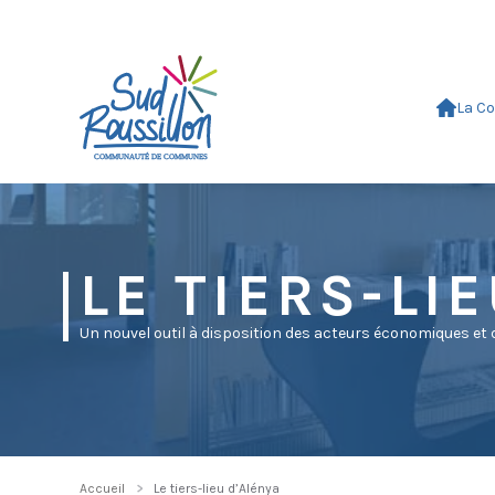
Passer au contenu principal
La C
LE TIERS-LI
Un nouvel outil à disposition des acteurs économiques et
Accueil
Le tiers-lieu d’Alénya