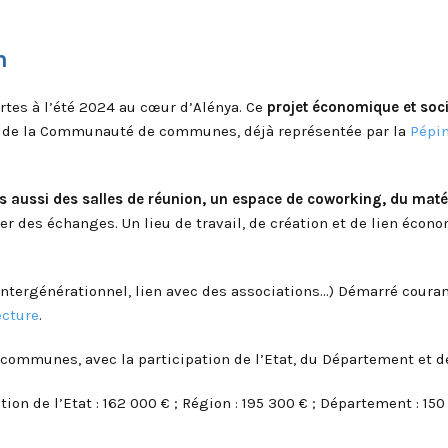
n
portes à l’été 2024 au cœur d’Alénya. Ce
projet économique et soci
ue de la Communauté de communes, déjà représentée par la
Pépin
s aussi des salles de réunion, un espace de
coworking, du matéri
r des échanges. Un lieu de travail, de création et de lien écono
 intergénérationnel, lien avec des associations…) Démarré cour
ecture
.
 communes, avec la participation de l’Etat, du Département et d
tion de l’Etat : 162 000 € ; Région : 195 300 € ; Département : 150