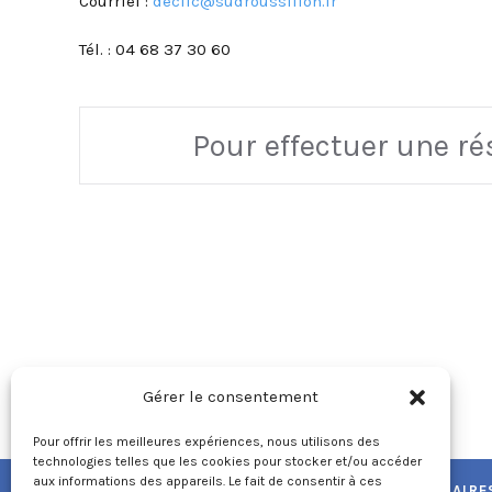
Courriel :
declic@sudroussillon.fr
Tél. :
04 68 37 30 60
Pour effectuer une r
Gérer le consentement
Pour offrir les meilleures expériences, nous utilisons des
technologies telles que les cookies pour stocker et/ou accéder
aux informations des appareils. Le fait de consentir à ces
NOUS CONTACTER
HORAIRE